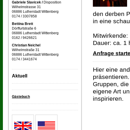
Gabriele Slavicek /
Disposition
Wilhelmstrasse 31
06886 Lutherstadt Wittenberg
den derben P
0174 / 3307858
in eine scha
Bettina Brett
Dörffurtstraße 6
06886 Lutherstadt Wittenberg
Mitwirkende:
0162 / 9426621
Dauer: ca. 1 
Christian Neichel
Wilhelmstraße 31
Anfrage start
06886 Lutherstadt Wittenberg
0174 / 3441674
Hier eine and
Aktuell
präsentieren.
Gruppen, die
eigene Art un
Gästebuch
inspirieren.