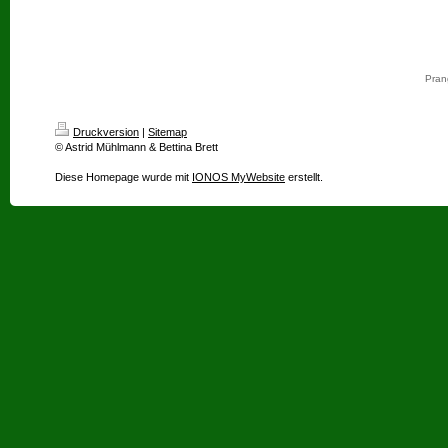
Prang
Druckversion
|
Sitemap
© Astrid Mühlmann & Bettina Brett
Diese Homepage wurde mit
IONOS MyWebsite
erstellt.