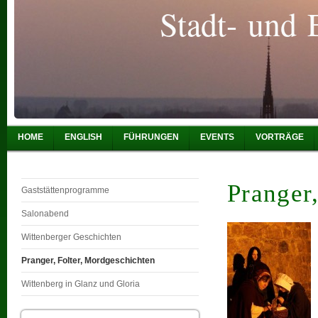
Stadt- und 
HOME
ENGLISH
FÜHRUNGEN
EVENTS
VORTRÄGE
Pranger
Gaststättenprogramme
Salonabend
Wittenberger Geschichten
Pranger, Folter, Mordgeschichten
Wittenberg in Glanz und Gloria